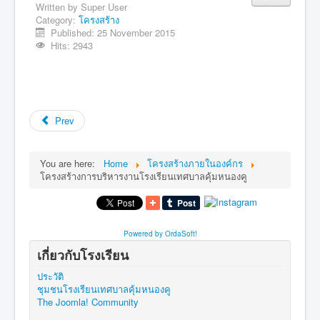
ครอบครัวเล็กคุ้มหนองคู
Written by
Super User
Category:
โครงสร้าง
รางวัลและเกียรติยศ
Published: 25 November 2015
Hits: 2943
ชุมชนคุ้มหนองคู
คนขอนแก่นไม่ทอดทิ้งกัน
บุคลากร
Prev
วิสัยทัศน์ พันธกิจ ยุทธศาสตร์
โครงสร้างภายในองค์กร
You are here:
Home
โครงสร้างภายในองค์กร
ข่าวประกาศ
โครงสร้างการบริหารงานโรงเรียนเทศบาลคุ้มหนองคู
การแต่งกายและระเบียบโรงเรียน
ข้อมูลนักเรียน
Powered by OrdaSoft!
ข้อมูลทั่วไป
เกี่ยวกับโรงเรียน
แผนผังอาคารสถานที่
ประวัติ
ชุมชนโรงเรียนเทศบาลคุ้มหนองคู
เผยแพร่ผลงานวิชาการครู
The Joomla! Community
ติดต่อ