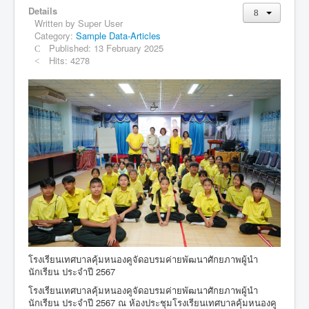
ครอบครัวเล็กคุ้มหนองคู
Details
Written by
Super User
รางวัลและเกียรติยศ
Category:
Sample Data-Articles
ชุมชนคุ้มหนองคู
Published: 13 February 2025
Hits: 4278
คนขอนแก่นไม่ทอดทิ้งกัน
บุคลากร
วิสัยทัศน์ พันธกิจ ยุทธศาสตร์
โครงสร้างภายในองค์กร
ข่าวประกาศ
การแต่งกายและระเบียบโรงเรียน
ข้อมูลนักเรียน
ข้อมูลทั่วไป
แผนผังอาคารสถานที่
โรงเรียนเทศบาลคุ้มหนองคูจัดอบรมค่ายพัฒนาศักยภาพผู้นำ
นักเรียน ประจำปี 2567
เผยแพร่ผลงานวิชาการครู
โรงเรียนเทศบาลคุ้มหนองคูจัดอบรมค่ายพัฒนาศักยภาพผู้นำ
นักเรียน ประจำปี 2567 ณ ห้องประชุมโรงเรียนเทศบาลคุ้มหนองคู
ติดต่อ