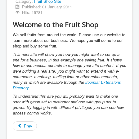
ครอบครัวเล็กคุ้มหนองคู
Category:
Fruit Shop Site
Published: 01 January 2011
รางวัลและเกียรติยศ
Hits: 15781
ชุมชนคุ้มหนองคู
Welcome to the Fruit Shop
คนขอนแก่นไม่ทอดทิ้งกัน
We sell fruits from around the world. Please use our website to
learn more about our business. We hope you will come to our
บุคลากร
shop and buy some fruit.
วิสัยทัศน์ พันธกิจ ยุทธศาสตร์
This mini site will show you how you might want to set up a
site for a business, in this example one selling fruit. It shows
โครงสร้างภายในองค์กร
how to use access controls to manage your site content. If you
were building a real site, you might want to extend it with e-
ข่าวประกาศ
commerce, a catalog, mailing lists or other enhancements,
many of which are available through the
Joomla! Extensions
การแต่งกายและระเบียบโรงเรียน
Directory
.
ข้อมูลนักเรียน
To understand this site you will probably want to make one
user with group set to customer and one with group set to
ข้อมูลทั่วไป
grower. By logging in with different privileges you can see how
access control works.
แผนผังอาคารสถานที่
Prev
เผยแพร่ผลงานวิชาการครู
ติดต่อ