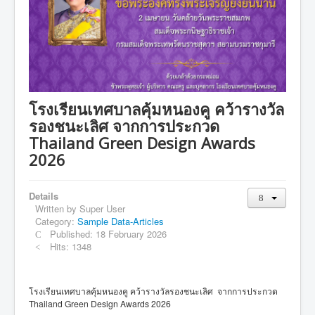
ครอบครัวเล็กคุ้มหนองคู
รางวัลและเกียรติยศ
ชุมชนคุ้มหนองคู
คนขอนแก่นไม่ทอดทิ้งกัน
บุคลากร
โรงเรียนเทศบาลคุ้มหนองคู คว้ารางวัล
วิสัยทัศน์ พันธกิจ ยุทธศาสตร์
รองชนะเลิศ จากการประกวด
Thailand Green Design Awards
โครงสร้างภายในองค์กร
2026
ข่าวประกาศ
การแต่งกายและระเบียบโรงเรียน
Details
Written by
Super User
ข้อมูลนักเรียน
Category:
Sample Data-Articles
Published: 18 February 2026
ข้อมูลทั่วไป
Hits: 1348
แผนผังอาคารสถานที่
เผยแพร่ผลงานวิชาการครู
โรงเรียนเทศบาลคุ้มหนองคู คว้ารางวัลรองชนะเลิศ จากการประกวด
Thailand Green Design Awards 2026
ติดต่อ