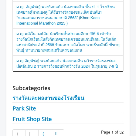
ด.ญ. อัญพัชญ์ พวงย้อยแก้ว น้องขนมจีน ชั้น ป. 1 โรงเรียน
เทศบาลคุ้มหนองคู ได้รับรางวัลรองชนะเลิศ อันดับ1
“ขอนแก่นมาราธอนนานาชาติ 2568” (Khon Kaen
International Marathon 2025 )
ด.ญ.มณีใน วงษ์สิม นักเรียนชั้นประถมศึกษาปีที่ 6 เข้ารับ
รางวัลนักเรียนในสังกัดเทศบาลนครขอนแก่นดีเด่น ในวันเด็ก
แห่งชาติประจำปี 2568 รับมอบรางวัลโดย นายธีระศักดิ์ ฑีฆายุ
พันธุ์ ท่านนายกเทศมนตรีนครขอนแก่น
ด.ญ.อัญพัชญ์ พวงย้อยแก้ว น้องขนมจีน คว้ารางวัลรองชนะ
เลิศอันดับ 2 รายการวิ่งขอบฟ้ากว้างรัน 2024 ในรุ่นอายุ 7-9 ปี
Subcategories
รางวัลและผลงานของโรงเรียน
Park Site
Fruit Shop Site
Page 1 of 52