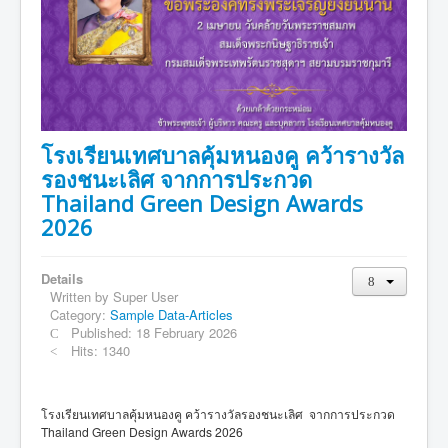
ครอบครัวเล็กคุ้มหนองคู
รางวัลและเกียรติยศ
ชุมชนคุ้มหนองคู
คนขอนแก่นไม่ทอดทิ้งกัน
บุคลากร
โรงเรียนเทศบาลคุ้มหนองคู คว้ารางวัล
วิสัยทัศน์ พันธกิจ ยุทธศาสตร์
รองชนะเลิศ จากการประกวด
Thailand Green Design Awards
โครงสร้างภายในองค์กร
2026
ข่าวประกาศ
การแต่งกายและระเบียบโรงเรียน
Details
Written by
Super User
ข้อมูลนักเรียน
Category:
Sample Data-Articles
Published: 18 February 2026
ข้อมูลทั่วไป
Hits: 1340
แผนผังอาคารสถานที่
เผยแพร่ผลงานวิชาการครู
โรงเรียนเทศบาลคุ้มหนองคู คว้ารางวัลรองชนะเลิศ จากการประกวด
Thailand Green Design Awards 2026
ติดต่อ