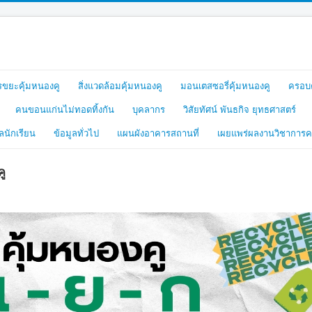
รขยะคุ้มหนองคู
สิ่งแวดล้อมคุ้มหนองคู
มอนเตสซอรี่คุ้มหนองคู
ครอบค
คนขอนแก่นไม่ทอดทิ้งกัน
บุคลากร
วิสัยทัศน์ พันธกิจ ยุทธศาสตร์
ูลนักเรียน
ข้อมูลทั่วไป
แผนผังอาคารสถานที่
เผยแพร่ผลงานวิชาการค
ู